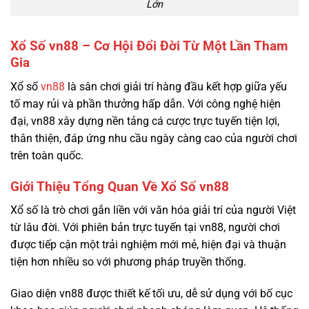
Lớn
Xổ Số vn88 – Cơ Hội Đổi Đời Từ Một Lần Tham
Gia
Xổ số
vn88
là sân chơi giải trí hàng đầu kết hợp giữa yếu
tố may rủi và phần thưởng hấp dẫn. Với công nghệ hiện
đại, vn88 xây dựng nền tảng cá cược trực tuyến tiện lợi,
thân thiện, đáp ứng nhu cầu ngày càng cao của người chơi
trên toàn quốc.
Giới Thiệu Tổng Quan Về Xổ Số vn88
Xổ số là trò chơi gắn liền với văn hóa giải trí của người Việt
từ lâu đời. Với phiên bản trực tuyến tại vn88, người chơi
được tiếp cận một trải nghiệm mới mẻ, hiện đại và thuận
tiện hơn nhiều so với phương pháp truyền thống.
Giao diện vn88 được thiết kế tối ưu, dễ sử dụng với bố cục