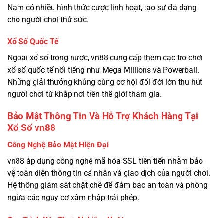
Nam có nhiều hình thức cược linh hoạt, tạo sự đa dạng
cho người chơi thử sức.
Xổ Số Quốc Tế
Ngoài xổ số trong nước, vn88 cung cấp thêm các trò chơi
xổ số quốc tế nổi tiếng như Mega Millions và Powerball.
Những giải thưởng khủng cùng cơ hội đổi đời lớn thu hút
người chơi từ khắp nơi trên thế giới tham gia.
Bảo Mật Thông Tin Và Hỗ Trợ Khách Hàng Tại
Xổ Số vn88
Công Nghệ Bảo Mật Hiện Đại
vn88 áp dụng công nghệ mã hóa SSL tiên tiến nhằm bảo
vệ toàn diện thông tin cá nhân và giao dịch của người chơi.
Hệ thống giám sát chặt chẽ để đảm bảo an toàn và phòng
ngừa các nguy cơ xâm nhập trái phép.