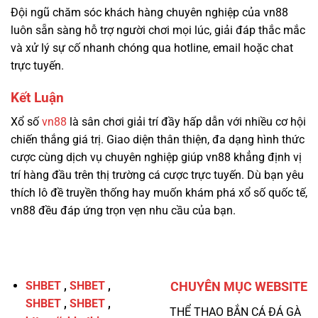
Đội ngũ chăm sóc khách hàng chuyên nghiệp của vn88
luôn sẵn sàng hỗ trợ người chơi mọi lúc, giải đáp thắc mắc
và xử lý sự cố nhanh chóng qua hotline, email hoặc chat
trực tuyến.
Kết Luận
Xổ số
vn88
là sân chơi giải trí đầy hấp dẫn với nhiều cơ hội
chiến thắng giá trị. Giao diện thân thiện, đa dạng hình thức
cược cùng dịch vụ chuyên nghiệp giúp vn88 khẳng định vị
trí hàng đầu trên thị trường cá cược trực tuyến. Dù bạn yêu
thích lô đề truyền thống hay muốn khám phá xổ số quốc tế,
vn88 đều đáp ứng trọn vẹn nhu cầu của bạn.
SHBET
,
SHBET
,
CHUYÊN MỤC WEBSITE
SHBET
,
SHBET
,
THỂ THAO BẮN CÁ ĐÁ GÀ