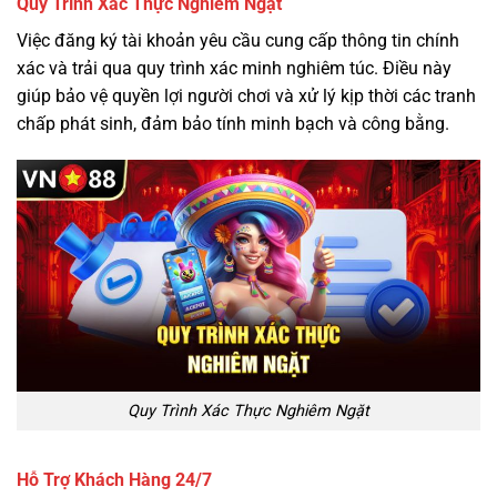
Quy Trình Xác Thực Nghiêm Ngặt
Việc đăng ký tài khoản yêu cầu cung cấp thông tin chính
xác và trải qua quy trình xác minh nghiêm túc. Điều này
giúp bảo vệ quyền lợi người chơi và xử lý kịp thời các tranh
chấp phát sinh, đảm bảo tính minh bạch và công bằng.
Quy Trình Xác Thực Nghiêm Ngặt
Hỗ Trợ Khách Hàng 24/7