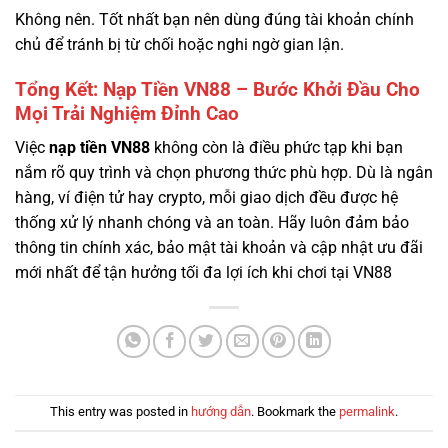
Không nên. Tốt nhất bạn nên dùng đúng tài khoản chính
chủ để tránh bị từ chối hoặc nghi ngờ gian lận.
Tổng Kết: Nạp Tiền VN88 – Bước Khởi Đầu Cho
Mọi Trải Nghiệm Đỉnh Cao
Việc
nạp tiền VN88
không còn là điều phức tạp khi bạn
nắm rõ quy trình và chọn phương thức phù hợp. Dù là ngân
hàng, ví điện tử hay crypto, mỗi giao dịch đều được hệ
thống xử lý nhanh chóng và an toàn. Hãy luôn đảm bảo
thông tin chính xác, bảo mật tài khoản và cập nhật ưu đãi
mới nhất để tận hưởng tối đa lợi ích khi chơi tại VN88
This entry was posted in
hướng dẫn
. Bookmark the
permalink
.