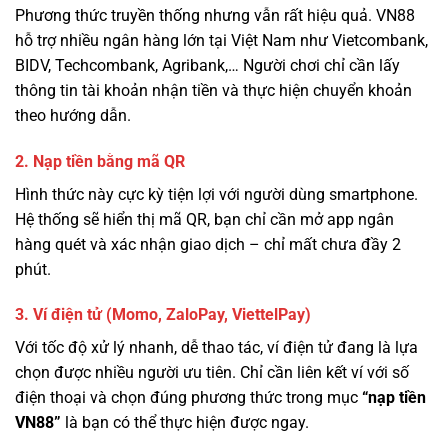
Phương thức truyền thống nhưng vẫn rất hiệu quả. VN88
hỗ trợ nhiều ngân hàng lớn tại Việt Nam như Vietcombank,
BIDV, Techcombank, Agribank,… Người chơi chỉ cần lấy
thông tin tài khoản nhận tiền và thực hiện chuyển khoản
theo hướng dẫn.
2. Nạp tiền bằng mã QR
Hình thức này cực kỳ tiện lợi với người dùng smartphone.
Hệ thống sẽ hiển thị mã QR, bạn chỉ cần mở app ngân
hàng quét và xác nhận giao dịch – chỉ mất chưa đầy 2
phút.
3. Ví điện tử (Momo, ZaloPay, ViettelPay)
Với tốc độ xử lý nhanh, dễ thao tác, ví điện tử đang là lựa
chọn được nhiều người ưu tiên. Chỉ cần liên kết ví với số
điện thoại và chọn đúng phương thức trong mục
“nạp tiền
VN88”
là bạn có thể thực hiện được ngay.