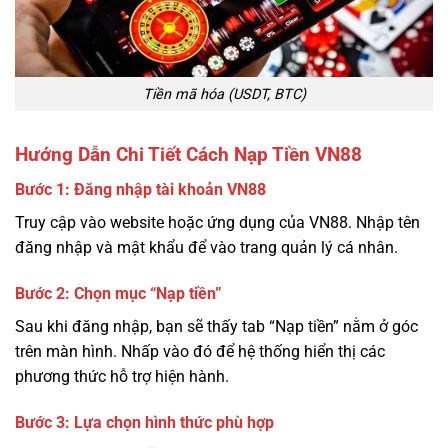
Tiền mã hóa (USDT, BTC)
Hướng Dẫn Chi Tiết Cách Nạp Tiền VN88
Bước 1: Đăng nhập tài khoản VN88
Truy cập vào website hoặc ứng dụng của VN88. Nhập tên
đăng nhập và mật khẩu để vào trang quản lý cá nhân.
Bước 2: Chọn mục “Nạp tiền”
Sau khi đăng nhập, bạn sẽ thấy tab “Nạp tiền” nằm ở góc
trên màn hình. Nhấp vào đó để hệ thống hiển thị các
phương thức hỗ trợ hiện hành.
Bước 3: Lựa chọn hình thức phù hợp