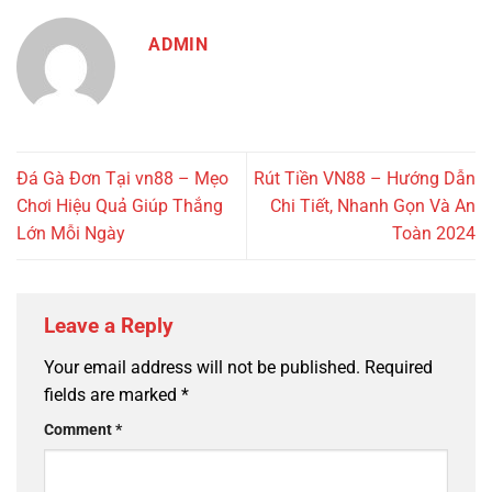
ADMIN
Đá Gà Đơn Tại vn88 – Mẹo
Rút Tiền VN88 – Hướng Dẫn
Chơi Hiệu Quả Giúp Thắng
Chi Tiết, Nhanh Gọn Và An
Lớn Mỗi Ngày
Toàn 2024
Leave a Reply
Your email address will not be published.
Required
fields are marked
*
Comment
*