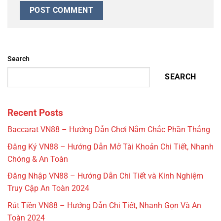
Search
SEARCH
Recent Posts
Baccarat VN88 – Hướng Dẫn Chơi Nắm Chắc Phần Thắng
Đăng Ký VN88 – Hướng Dẫn Mở Tài Khoản Chi Tiết, Nhanh
Chóng & An Toàn
Đăng Nhập VN88 – Hướng Dẫn Chi Tiết và Kinh Nghiệm
Truy Cập An Toàn 2024
Rút Tiền VN88 – Hướng Dẫn Chi Tiết, Nhanh Gọn Và An
Toàn 2024